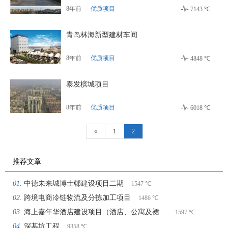

8年前
优质项目
7143 ℃
青岛林海新型建材车间

8年前
优质项目
4848 ℃
泰发槟城项目

8年前
优质项目
6018 ℃
«
1
2
推荐文章
中德未来城博士邨建设项目二期
1547 ℃
跨境电商冷链物流及分拣加工项目
1486 ℃
海上嘉年华酒店建设项目（酒店、公寓及裙房续建）施工总承包
1597 ℃
深基坑工程
9358 ℃