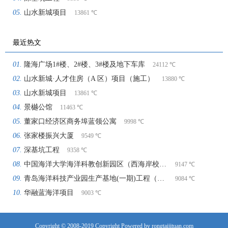
山水新城项目
13861 ℃
最近热文
隆海广场1#楼、2#楼、3#楼及地下车库
24112 ℃
山水新城·人才住房（A 区）项目（施工）
13880 ℃
山水新城项目
13861 ℃
景樾公馆
11463 ℃
董家口经济区商务埠蓝领公寓
9998 ℃
张家楼振兴大厦
9549 ℃
深基坑工程
9358 ℃
中国海洋大学海洋科教创新园区（西海岸校区） 海德学院楼项目（施工）
9147 ℃
青岛海洋科技产业园生产基地(一期)工程（施工）
9084 ℃
华融蓝海洋项目
9003 ℃
Copyright © 2008-2019 Copyright Powered by rongtaijituan.com