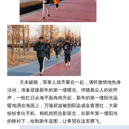
天未破晓，
荣泰人
就
齐聚在
一起，满怀激情地热身
活动
，准备
迎接新年的第一缕曙光
。
伴随着众人的欢呼
声，
一轮红日从海平面
冉冉
升起，
新年的第一缕阳光温
暖地洒在海面上，
万顷碧波被朝阳染成金黄透红
，
大家
纷纷拿出手机、相机拍照合影留念，
在新年第一缕阳光
的
映衬下，
绘制
新年蓝图，
让
希望在这里腾飞
。