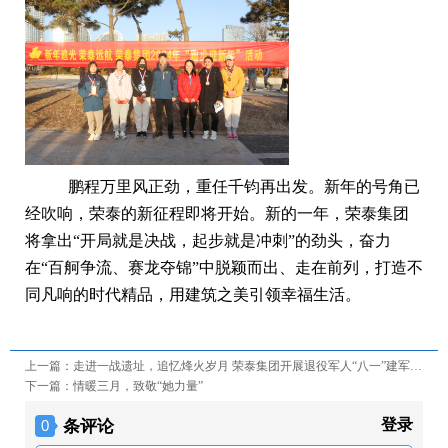
鹏程万里风正劲，重任千钧再出发。新年的号角已
经吹响，荣泰的新征程即将开始。新的一年，荣泰集团
将拿出“开局就是决战，起步就是冲刺”的劲头，
奋力
在
“
百舸争流、赛龙夺锦
”
中脱颖而出、走在前列
，打造不
同凡响的时代精品，用建筑之美引领幸福生活。
上一篇：
走进一战遗址，追忆烽火岁月 荣泰集团开展退役军人“八一”建军节主题活动
下一篇：
情暖三月，致敬“她力量”
条评论
登录
0